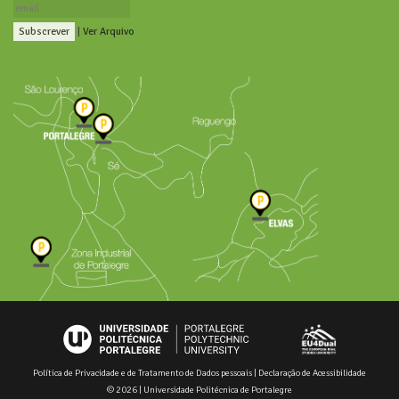
|
Ver Arquivo
Política de Privacidade e de Tratamento de Dados pessoais
|
Declaração de Acessibilidade
© 2026 | Universidade Politécnica de Portalegre