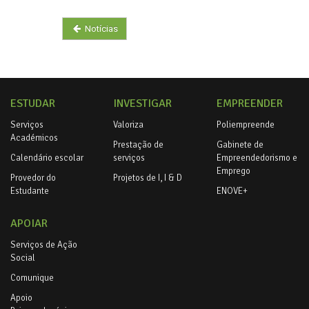
Notícias
ESTUDAR
INVESTIGAR
EMPREENDER
Serviços
Valoriza
Poliempreende
Académicos
Prestação de
Gabinete de
Calendário escolar
serviços
Empreendedorismo e
Emprego
Provedor do
Projetos de I, I & D
Estudante
ENOVE+
APOIAR
Serviços de Ação
Social
Comunique
Apoio