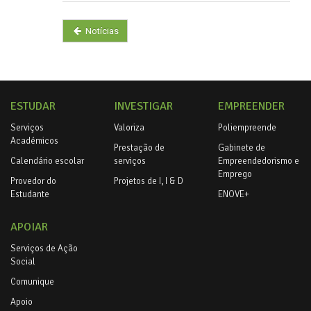
Notícias
ESTUDAR
INVESTIGAR
EMPREENDER
Serviços
Valoriza
Poliempreende
Académicos
Prestação de
Gabinete de
Calendário escolar
serviços
Empreendedorismo e
Emprego
Provedor do
Projetos de I, I & D
Estudante
ENOVE+
APOIAR
Serviços de Ação
Social
Comunique
Apoio